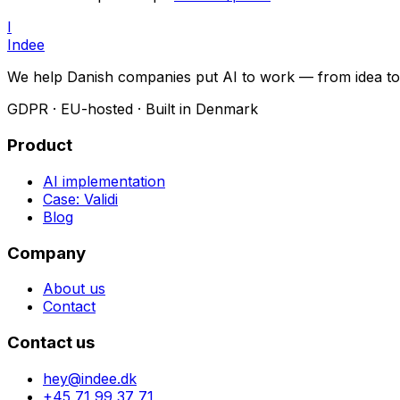
I
Indee
We help Danish companies put AI to work — from idea to d
GDPR · EU-hosted · Built in Denmark
Product
AI implementation
Case: Validi
Blog
Company
About us
Contact
Contact us
hey@indee.dk
+45 71 99 37 71