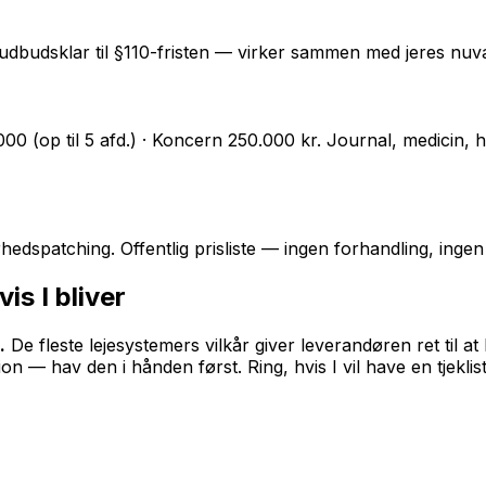
 og udbudsklar til §110-fristen — virker sammen med jeres n
.000 (op til 5 afd.) · Koncern 250.000 kr. Journal, medicin
hedspatching. Offentlig prisliste — ingen forhandling, ingen
is I bliver
.
De fleste lejesystemers vilkår giver leverandøren ret ti
on — hav den i hånden først. Ring, hvis I vil have en tjeklist