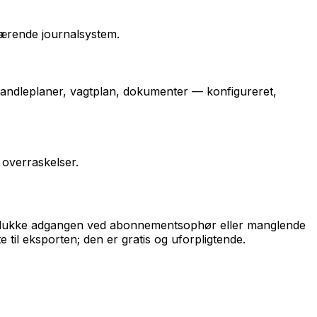
uværende journalsystem.
, handleplaner, vagtplan, dokumenter — konfigureret,
 overraskelser.
l at lukke adgangen ved abonnementsophør eller manglende
e til eksporten; den er gratis og uforpligtende.