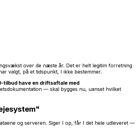
gsvækst over de næste år. Det er helt legitim forretning
har valgt, på et tidspunkt, I ikke bestemmer.
10-tilbud have en driftsaftale med
tetsdokumentation — skal bygges nu, uanset hvilket
 lejesystem"
dataene og serveren. Siger I op, får I det hele udleveret —