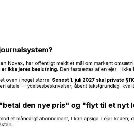
s journalsystem?
nen Novax, har offentligt meldt et mål om markant omsætnin
s er ikke jeres beslutning.
Den fastsættes af en ejer, I ikke 
t oven i noget større:
Senest 1. juli 2027 skal private §1
 aftale — ydelsesbeskrivelser, åbent takstgrundlag, kvali
betal den nye pris" og "flyt til et nyt
en mod et månedligt abonnement, I kan opsige. I ejer koden, 
akten.