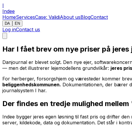
I
Indee
Home
Services
Case: Validi
About us
Blog
Contact
DA
EN
Log in
Contact us
Har I fået brev om nye priser på jere
Danjournal er blevet solgt. Den nye ejer, softwarekoncer
— men det illustrerer lejemodellens grundvilkår:
jeres pri
For herberger, forsorgshjem og væresteder kommer breve
beliggenhedskommunen.
Dokumentationen, der bærer den
journalsystem I har.
Der findes en tredje mulighed mellem "
Indee bygger jeres egen løsning til fast pris og drifter d
server, kildekode, data og dokumentation. Det står i kontr