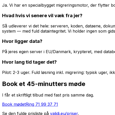
Ja. Vi har en specialbygget migreringsmotor, der flytter 
Hvad hvis vi senere vil væk fra jer?
Så udleverer vi det hele: serveren, koden, dataene, doku
system — med fuld dataintegritet. Vi holder ingen som gids
Hvor ligger data?
På jeres egen server i EU/Danmark, krypteret, med databe
Hvor lang tid tager det?
Pilot: 2-3 uger. Fuld løsning inkl. migrering: typisk uger, i
Book et 45-minutters møde
I får et skriftligt tilbud med fast pris samme dag.
Book mødet
Ring 71 99 37 71
Se den fulde prisliste på
validi.eu/priser
.